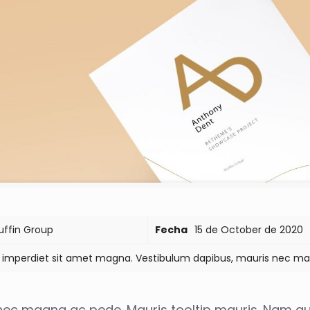
ffin Group
Fecha
15 de October de 2020
a imperdiet sit amet magna. Vestibulum dapibus, mauris nec ma
nec magna ac pede. Mauris
tooltip
mauris. Nam quis