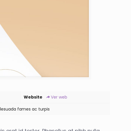
Website
Ver web
lesuada fames ac turpis
 erat id tortor. Phasellus at nibh nulla