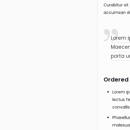
Curabitur sit
accumsan dol
Lorem i
Maecena
porta u
Ordered l
Lorem ip
lectus fe
convallis
Phasellu
malesuad