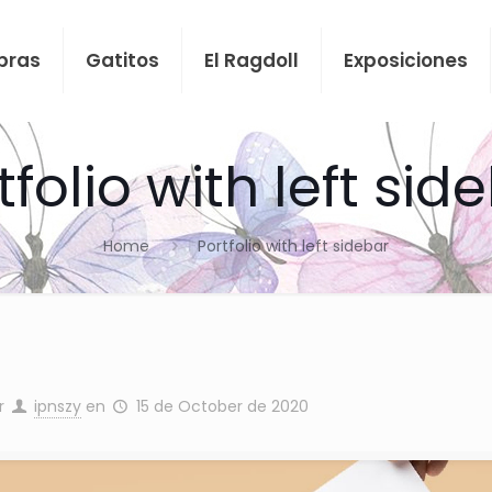
bras
Gatitos
El Ragdoll
Exposiciones
tfolio with left sid
Home
Portfolio with left sidebar
r
ipnszy
en
15 de October de 2020