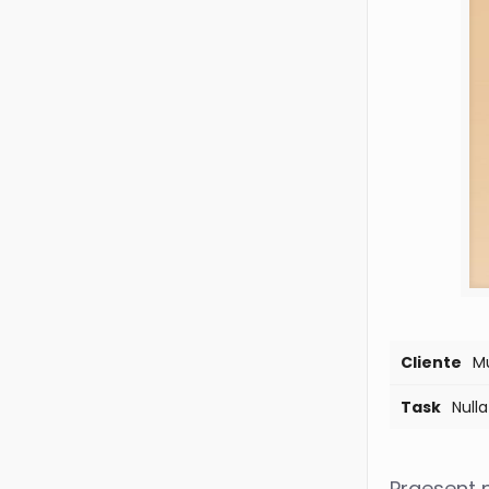
Cliente
Mu
Task
Null
Praesent 