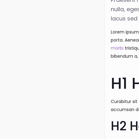
nulla, ege
lacus sed 
Lorem ipsum 
porta. Aenea
morbi
tristiq
bibendum a,
H1 
Curabitur sit
accumsan dol
H2 