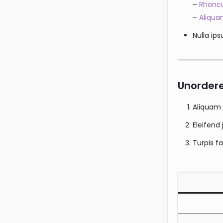
–
Rhoncu
–
Aliqua
Nulla ips
Unordered
Aliquam 
Eleifend
Turpis f