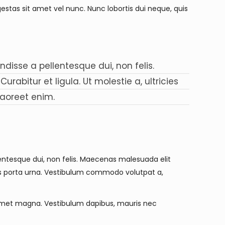
estas sit amet vel nunc. Nunc lobortis dui neque, quis
disse a pellentesque dui, non felis.
rabitur et ligula. Ut molestie a, ultricies
laoreet enim.
entesque dui, non felis. Maecenas malesuada elit
icies porta urna. Vestibulum commodo volutpat a,
it amet magna. Vestibulum dapibus, mauris nec