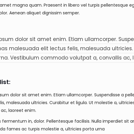
 amet magna quam. Praesent in libero vel turpis pellentesque eg
or. Aenean aliquet dignissim semper.
psum dolor sit amet enim. Etiam ullamcorper. Suspen
s malesuada elit lectus felis, malesuada ultricies. Cu
rna. Vestibulum commodo volutpat a, convallis ac, 
ist:
sum dolor sit amet enim. Etiam ullamcorper. Suspendisse a pell
lis, malesuada ultricies. Curabitur et ligula. Ut molestie a, ultr
 ac, laoreet enim.
s fermentum in, dolor. Pellentesque facilisis. Nulla imperdiet s
a fames ac turpis molestie a, ultricies porta urna