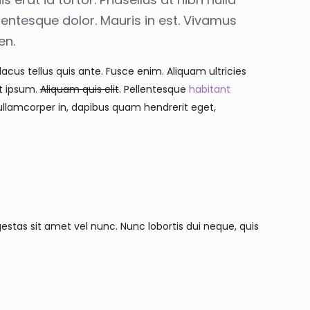
llentesque dolor. Mauris in est. Vivamus
en.
lacus tellus quis ante. Fusce enim. Aliquam ultricies
et ipsum.
Aliquam quis elit
. Pellentesque
habitant
ullamcorper in, dapibus quam hendrerit eget,
estas sit amet vel nunc. Nunc lobortis dui neque, quis