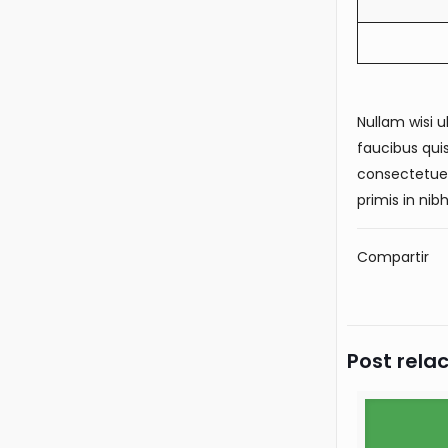
Nullam wisi u
faucibus quis
consectetuer
primis in nibh
Compartir
Post rela