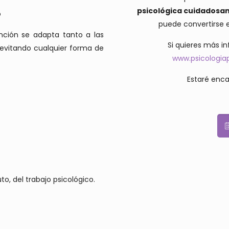
psicológica cuidadosa
o
puede convertirse 
ención se adapta tanto a las
Si quieres más i
 evitando cualquier forma de
www.psicologi
Estaré enca
o, del trabajo psicológico.