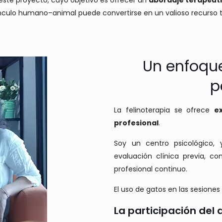
ste proyecto, cuyo objetivo es ofrecer un
abordaje terapéuti
ínculo humano–animal puede convertirse en un valioso recurso 
Un enfoque
p
La felinoterapia se ofrece
e
profesional
.
Soy un centro psicológico, 
evaluación clínica previa, co
profesional continuo.
El uso de gatos en las sesione
La participación del