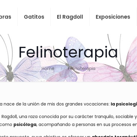
bras
Gatitos
El Ragdoll
Exposiciones
Felinoterapia
Home
Felinoterapia
pia nace de la unión de mis dos grandes vocaciones:
la psicologí
 Ragdoll, una raza conocida por su carácter tranquilo, sociabl
or como
psicóloga
, acompañando a personas en sus procesos em