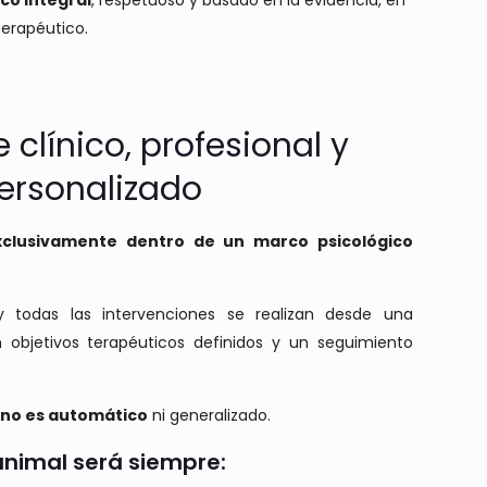
co integral
, respetuoso y basado en la evidencia, en
terapéutico.
 clínico, profesional y
ersonalizado
xclusivamente dentro de un marco psicológico
y todas las intervenciones se realizan desde una
n objetivos terapéuticos definidos y un seguimiento
s
no es automático
ni generalizado.
 animal será siempre: