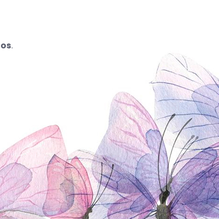
ros
.