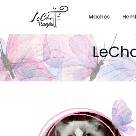
Machos
Hem
LeCha