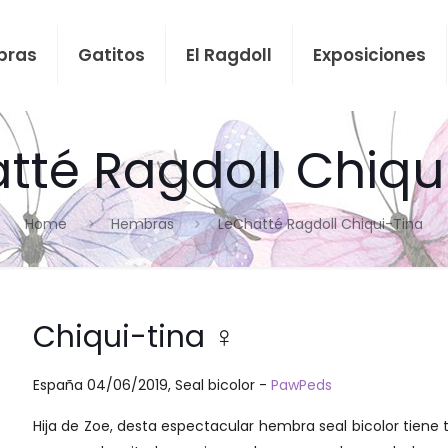
bras
Gatitos
El Ragdoll
Exposiciones
tté Ragdoll Chiqu
Home
Hembras
LeChatté Ragdoll Chiqui-Tina
Chiqui-tina ♀
España 04/06/2019, Seal bicolor -
PawPeds
Hija de Zoe, desta espectacular hembra seal bicolor tiene