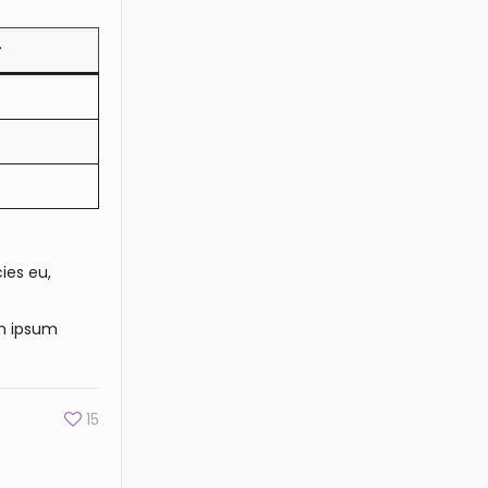
r
cies eu,
em ipsum
15