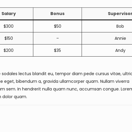
Salary
Bonus
Superviso
$300
$50
Bob
$150
–
Annie
$200
$35
Andy
te sodales lectus blandit eu, tempor diam pede cursus vitae, ultri
sque eget, bibendum a, gravida ullamcorper quam. Nullam viverra
liquam sem. In hendrerit nulla quam nunc, accumsan congue. Lor
sum dolor quam.