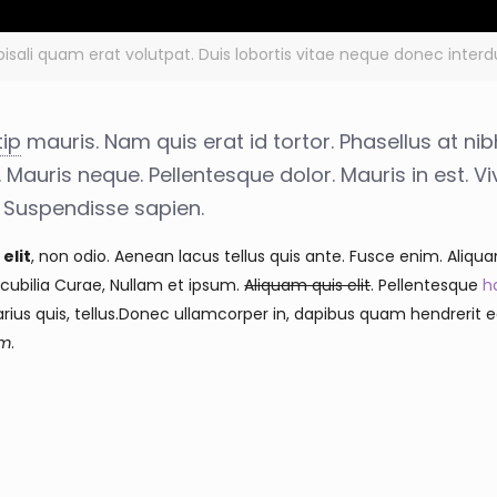
urpisali quam erat volutpat. Duis lobortis vitae neque donec inte
tip
mauris. Nam quis erat id tortor. Phasellus at nib
. Mauris neque. Pellentesque dolor. Mauris in est. 
. Suspendisse sapien.
elit
, non odio. Aenean lacus tellus quis ante. Fusce enim. Aliqua
cubilia Curae, Nullam et ipsum.
Aliquam quis elit
. Pellentesque
h
ius quis, tellus.Donec ullamcorper in, dapibus quam hendrerit e
um
.