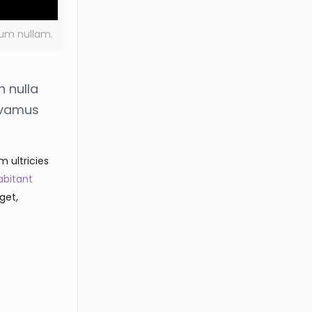
rdum nullam.
h nulla
Vivamus
m ultricies
abitant
get,