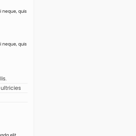
i neque, quis
i neque, quis
is.
ultricies
ada elit