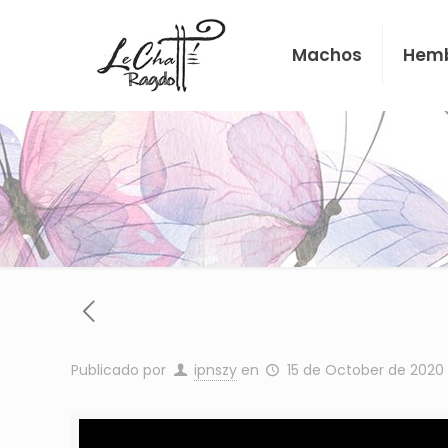
Machos
Hem
Publicado por
ipnszy
en
15 de October de 2020