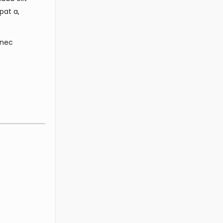
pat a,
 nec