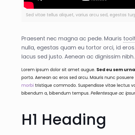
Sed vitae tellus aliquet, varius arcu sed, egestas t
Praesent nec magna ac pede. Mauris
tool
nulla, egestas quam eu tortor orci, id eros
lacus sed justo. Aenean ac dignissim nibh
Lorem ipsum dolor sit amet augue.
Sed eu sem urna 
porta. Aenean ac eros sed arcu. Mauris nunc posuere 
morbi
tristique commodo. Suspendisse vitae lectus var
bibendum a, bibendum tempus.
Pellentesque ac ips
H1 Heading