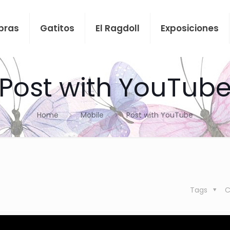
bras
Gatitos
El Ragdoll
Exposiciones
Post with YouTub
Home
Mobile
Post with YouTube
Tags
C