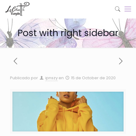
Post with right sidebar
Publicado por
ipnszy
en
15 de October de 2020