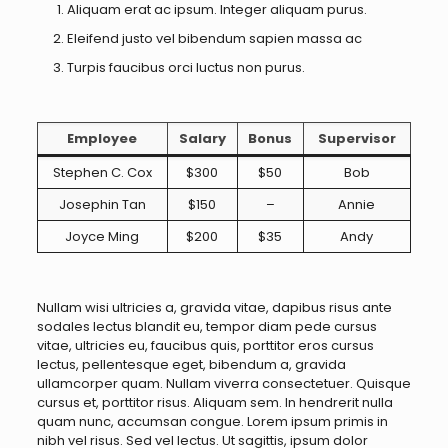
Aliquam erat ac ipsum. Integer aliquam purus.
Eleifend justo vel bibendum sapien massa ac
Turpis faucibus orci luctus non purus.
Employee
Salary
Bonus
Supervisor
Stephen C. Cox
$300
$50
Bob
Josephin Tan
$150
–
Annie
Joyce Ming
$200
$35
Andy
Nullam wisi ultricies a, gravida vitae, dapibus risus ante
sodales lectus blandit eu, tempor diam pede cursus
vitae, ultricies eu, faucibus quis, porttitor eros cursus
lectus, pellentesque eget, bibendum a, gravida
ullamcorper quam. Nullam viverra consectetuer. Quisque
cursus et, porttitor risus. Aliquam sem. In hendrerit nulla
quam nunc, accumsan congue. Lorem ipsum primis in
nibh vel risus. Sed vel lectus. Ut sagittis, ipsum dolor