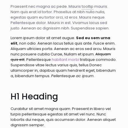
Praesent nec magna ac pede. Mauris
tooltip
mauris.
Nam quis erat id tortor. Phasellus at nibh nulla nulla,
egestas quam eu tortor orci, id eros. Mauris neque.
Pellentesque dolor. Mauris in est. Vivamus lacus sed
justo. Aenean ac dignissim nibh. Suspendisse sapien.
Lorem ipsum dolor sit amet augue.
Sed eu sem urna
elit
, non odio. Aenean lacus tellus quis ante. Fusce enim.
Aliquam ultricies porta. Aenean ac eros sed arcu. Mauris
nunc posuere cubilia Curae, Nullam et ipsum.
Aliquam
quis elit
. Pellentesque
habitant morbi
tristique commodo.
Suspendisse vitae lectus varius quis, tellus.Donec
ullamcorper in, dapibus quam hendrerit eget, bibendum
a, bibendum tempus.
Pellentesque ac ipsum
.
H1 Heading
Curabitur sit amet magna quam. Praesent in libero vel
turpis pellentesque egestas sit amet vel nunc. Nunc
lobortis dui neque, quis accumsan dolor. Aenean aliquet
dignissim semper.